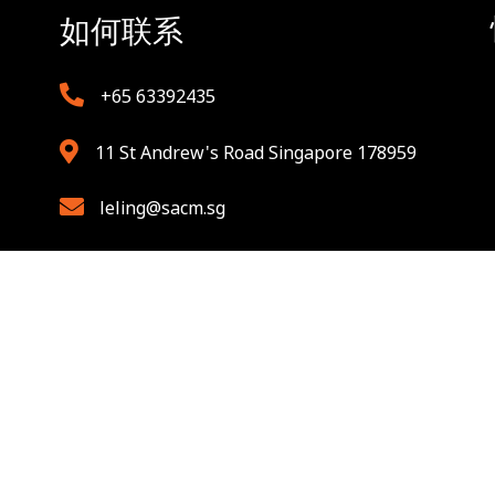
如何联系
+65 63392435
11 St Andrew's Road Singapore 178959
leling@sacm.sg