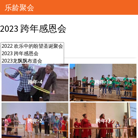
乐龄聚会
2023 跨年感恩会
跨年-4
跨年-1a
跨年-2
跨年-3