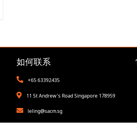
如何联系
+65 63392435
11 St Andrew's Road Singapore 178959
leling@sacm.sg