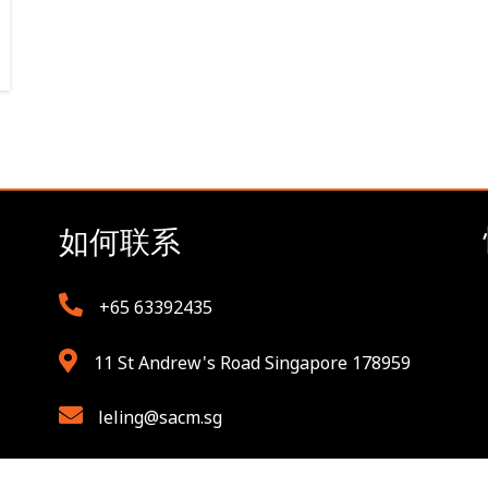
如何联系
+65 63392435
11 St Andrew's Road Singapore 178959
leling@sacm.sg