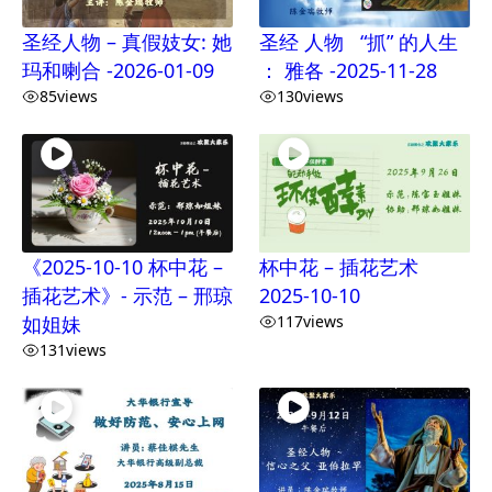
圣经人物 – 真假妓女: 她
圣经 人物 “抓” 的人生
玛和喇合 -2026-01-09
： 雅各 -2025-11-28
85
views
130
views
《2025-10-10 杯中花 –
杯中花 – 插花艺术
插花艺术》- 示范 – 邢琼
2025-10-10
如姐妹
117
views
131
views