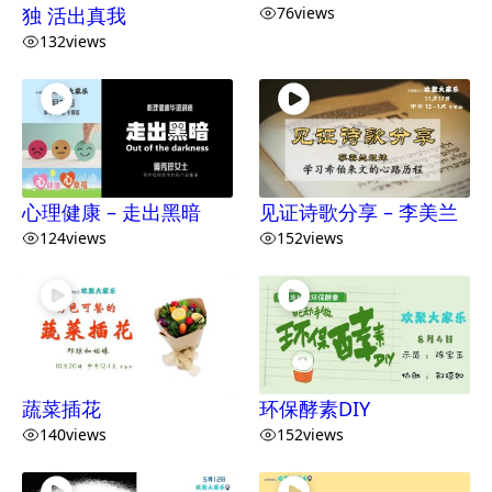
独 活出真我
76
views
132
views
心理健康 – 走出黑暗
见证诗歌分享 – 李美兰
124
views
152
views
蔬菜插花
环保酵素DIY
140
views
152
views