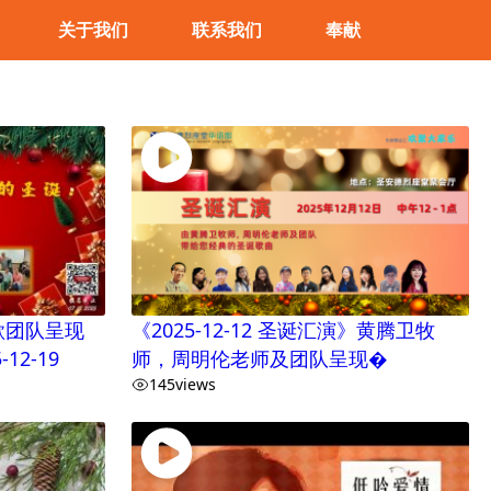
关于我们
联系我们
奉献
歌团队呈现
《2025-12-12 圣诞汇演》黄腾卫牧
12-19
师，周明伦老师及团队呈现�
145
views