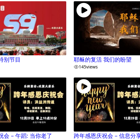
特别节目
耶稣的复活 我们的盼望
145
views
会 – 午蹈: 当你老了
跨年感恩庆祝会 – 信息分