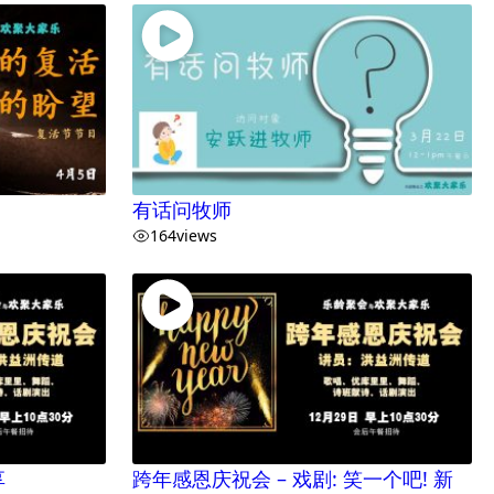
有话问牧师
164
views
享
跨年感恩庆祝会 – 戏剧: 笑一个吧! 新