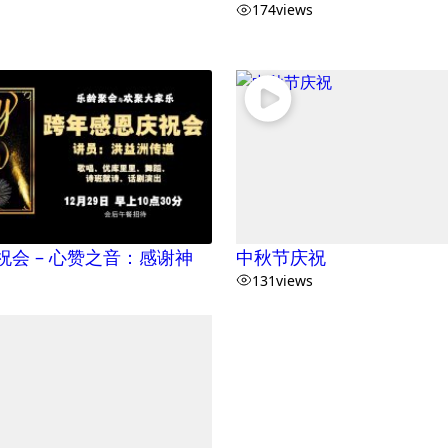
174
views
祝会 – 心赞之音：感谢神
中秋节庆祝
131
views