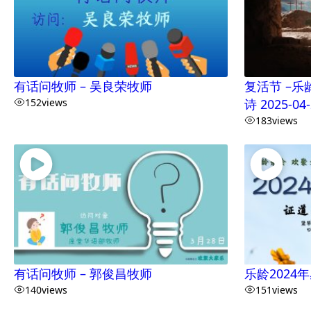
有话问牧师 – 吴良荣牧师
复活节 –乐
152
views
诗 2025-04-
183
views
有话问牧师 – 郭俊昌牧师
乐龄2024
140
views
151
views