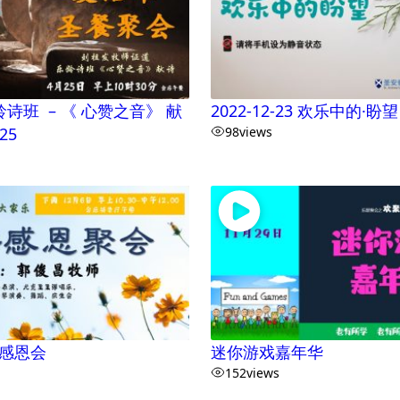
龄诗班 – 《 心赞之音》 献
2022-12-23 欢乐中的·盼望
25
98
views
年感恩会
迷你游戏嘉年华
152
views