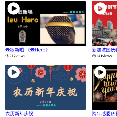
老歌新唱 《老Hero》
新加坡国庆
212
views
141
views
农历新年庆祝
跨年感恩庆祝