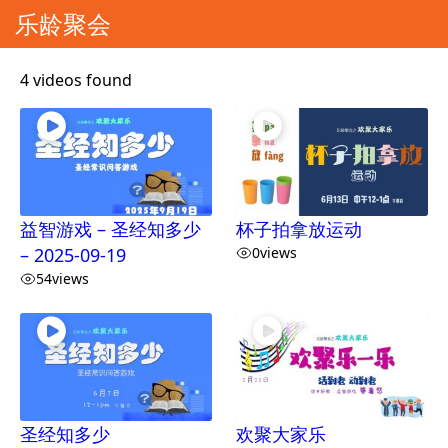
乐龄聚会
4 videos found
益智游戏 – 圣经知多少
杯子拍拿放运动
– 2025-09-19
0
views
54
views
圣经知多少
欢聚大家乐