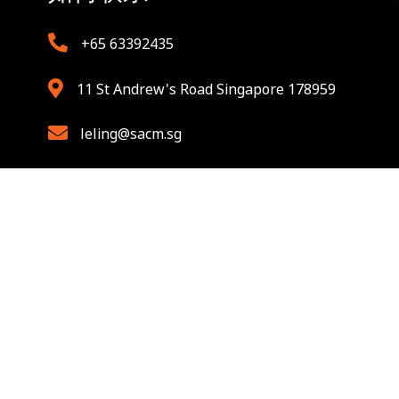
+65 63392435
11 St Andrew's Road Singapore 178959
leling@sacm.sg