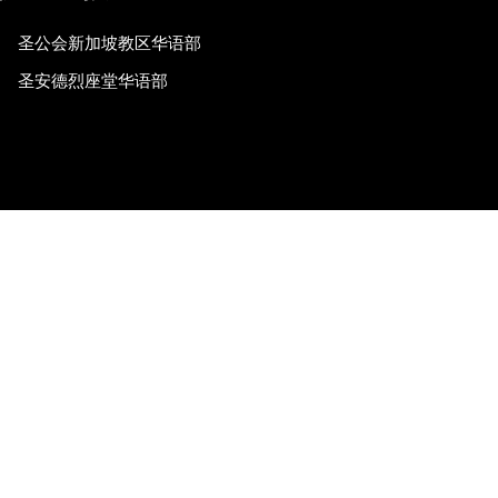
圣公会新加坡教区华语部
圣安德烈座堂华语部