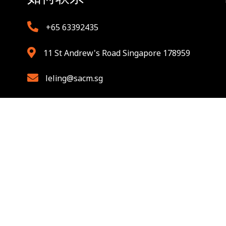
+65 63392435
11 St Andrew's Road Singapore 178959
leling@sacm.sg