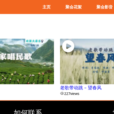
主页
聚会花絮
聚会影音
老歌带动跳 – 望春风
227
views
如何联系