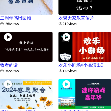
二周年感恩回顾
欢聚大家乐宣传片
198
views
212
views
牧者的话
欢乐小剧场《小品演出》
182
views
143
views