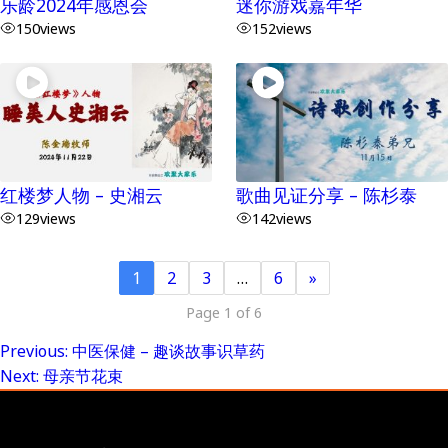
乐龄2024年感恩会
迷你游戏嘉年华
150
views
152
views
红楼梦人物 – 史湘云
歌曲见证分享 – 陈杉泰
129
views
142
views
1
2
3
…
6
»
Page 1 of 6
Previous:
中医保健 – 趣谈故事识草药
Post
Next:
母亲节花束
navigation