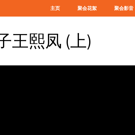
主页
聚会花絮
聚会影音
子王熙凤 (上)