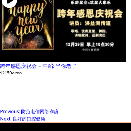
跨年感恩庆祝会 – 午蹈: 当你老了
150
views
Previous:
防范电信网络诈骗
Post
Next:
良好的口腔健康