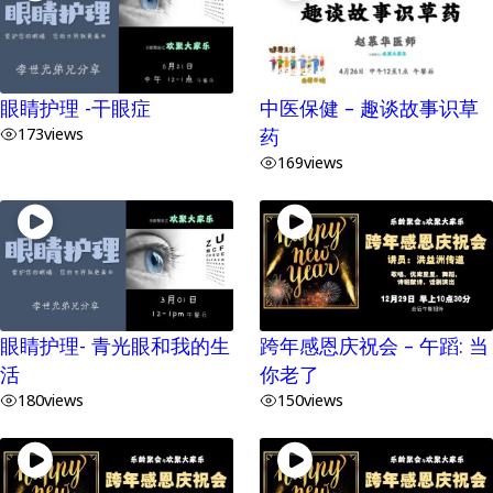
眼睛护理 -干眼症
中医保健 – 趣谈故事识草
173
views
药
169
views
眼睛护理- 青光眼和我的生
跨年感恩庆祝会 – 午蹈: 当
活
你老了
180
views
150
views