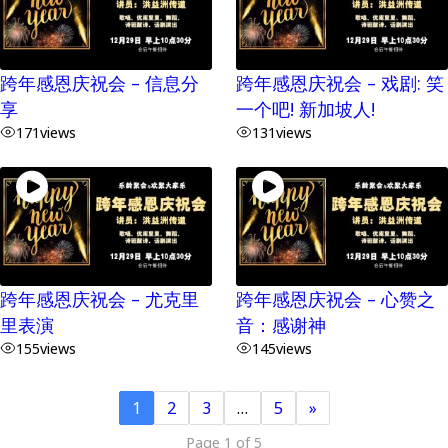
跨年感恩庆祝会 – 信息分
跨年感恩庆祝会 – 戏剧: 笑
享
一个吧! 新加坡人!
171
views
131
views
跨年感恩庆祝会 – 尤克里
跨年感恩庆祝会 – 心赞之
里表演
音：感谢神
155
views
145
views
1
2
3
…
5
»
Page 1 of 5