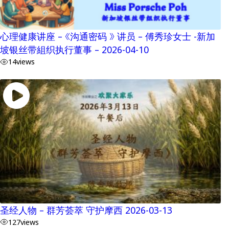
心理健康讲座 – 《沟通密码 》 讲员 – 傅秀珍女士 -新加
坡银丝带組织执行董事 – 2026-04-10
14
views
圣经人物 – 群芳荟萃 守护摩西 2026-03-13
127
views