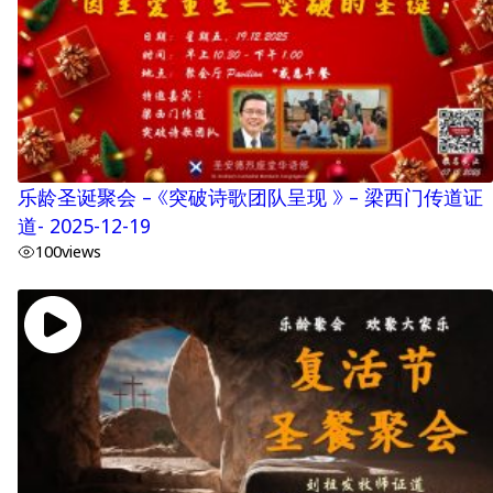
乐龄圣诞聚会 – 《突破诗歌团队呈现 》 – 梁西门传道证
道- 2025-12-19
100
views