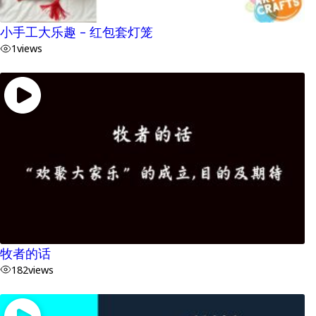
小手工大乐趣 – 红包套灯笼
1
views
牧者的话
182
views