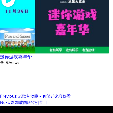
迷你游戏嘉年华
152
views
Previous:
老歌带动跳 – 你笑起来真好看
Post
Next:
新加坡国庆特别节目