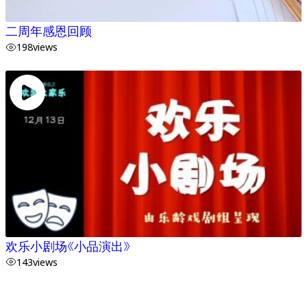
二周年感恩回顾
198
views
欢乐小剧场《小品演出》
143
views