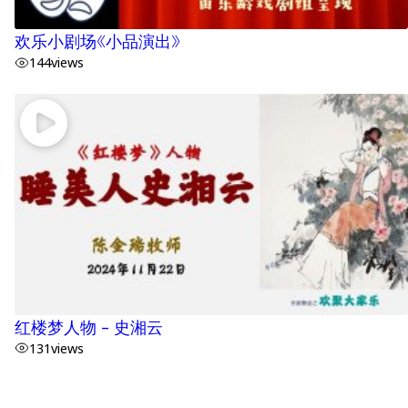
欢乐小剧场《小品演出》
144
views
红楼梦人物 – 史湘云
131
views