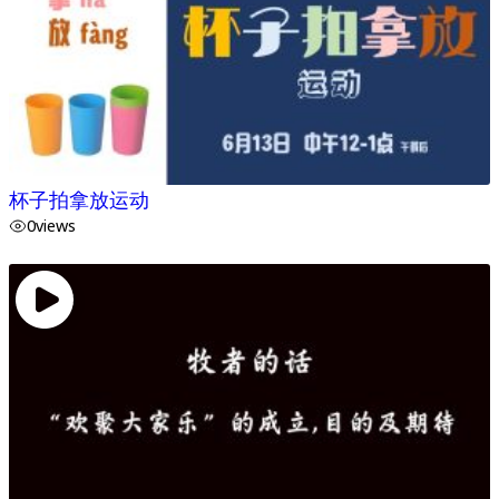
杯子拍拿放运动
0
views