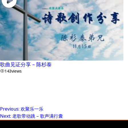
歌曲见证分享 – 陈杉泰
143
views
Previous:
欢聚乐一乐
Post
Next:
老歌带动跳 – 歌声满行囊