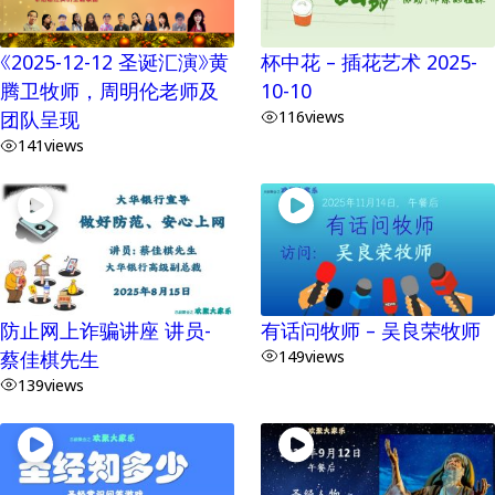
《2025-12-12 圣诞汇演》黄
杯中花 – 插花艺术 2025-
腾卫牧师，周明伦老师及
10-10
团队呈现
116
views
141
views
防止网上诈骗讲座 讲员-
有话问牧师 – 吴良荣牧师
蔡佳棋先生
149
views
139
views