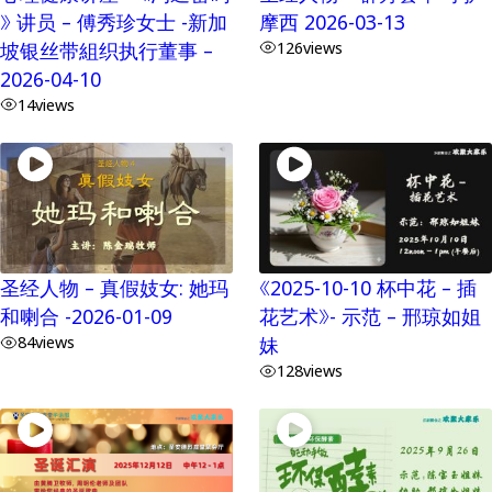
》 讲员 – 傅秀珍女士 -新加
摩西 2026-03-13
坡银丝带組织执行董事 –
126
views
2026-04-10
14
views
圣经人物 – 真假妓女: 她玛
《2025-10-10 杯中花 – 插
和喇合 -2026-01-09
花艺术》- 示范 – 邢琼如姐
84
views
妹
128
views