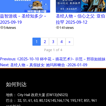
益智游戏 – 圣经知多少 –
圣经人物 – 信心之父: 亚伯
2025-09-19
拉罕 2025-09-12
54
views
141
views
1
2
3
4
»
Page 1 of 4
Previous:
《2025-10-10 杯中花 – 插花艺术》- 示范 – 邢琼如姐妹
Post
Next:
圣经人物 – 真假妓女: 她玛和喇合 -2026-01-09
navigation
如何到达
地铁： City Hall 政府大厦 (EW13)(NS25)
巴士： 32, 51, 61, 63, 80,124,145,166,174, 195,197, 851, 961