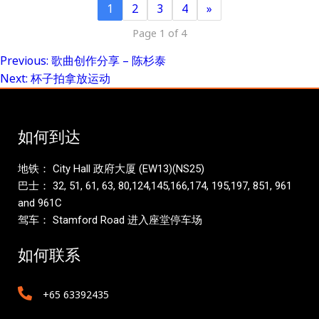
1
2
3
4
»
Page 1 of 4
Previous:
歌曲创作分享 – 陈杉泰
Post
Next:
杯子拍拿放运动
navigation
如何到达
地铁： City Hall 政府大厦 (EW13)(NS25)
巴士： 32, 51, 61, 63, 80,124,145,166,174, 195,197, 851, 961
and 961C
驾车： Stamford Road 进入座堂停车场
如何联系
+65 63392435