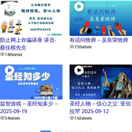
防止网上诈骗讲座 讲员-
有话问牧师 – 吴良荣牧师
蔡佳棋先生
150
views
140
views
益智游戏 – 圣经知多少 –
圣经人物 – 信心之父: 亚伯
2025-09-19
拉罕 2025-09-12
54
views
142
views