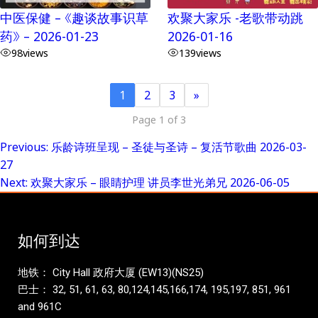
中医保健 – 《趣谈故事识草
欢聚大家乐 -老歌带动跳
药》 – 2026-01-23
2026-01-16
98
views
139
views
1
2
3
»
Page 1 of 3
Previous:
乐龄诗班呈现 – 圣徒与圣诗 – 复活节歌曲 2026-03-
Post
27
Next:
欢聚大家乐 – 眼睛护理 讲员李世光弟兄 2026-06-05
navigation
如何到达
地铁： City Hall 政府大厦 (EW13)(NS25)
巴士： 32, 51, 61, 63, 80,124,145,166,174, 195,197, 851, 961
and 961C