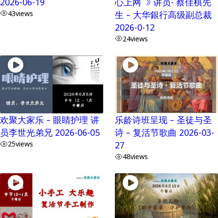
2026-06-19
心上网 》 讲员- 蔡佳棋先
43
views
生 – 大华銀行高级副总裁
2026-0-12
24
views
欢聚大家乐 – 眼睛护理 讲
乐龄诗班呈现 – 圣徒与圣
员李世光弟兄 2026-06-05
诗 – 复活节歌曲 2026-03-
25
views
27
48
views