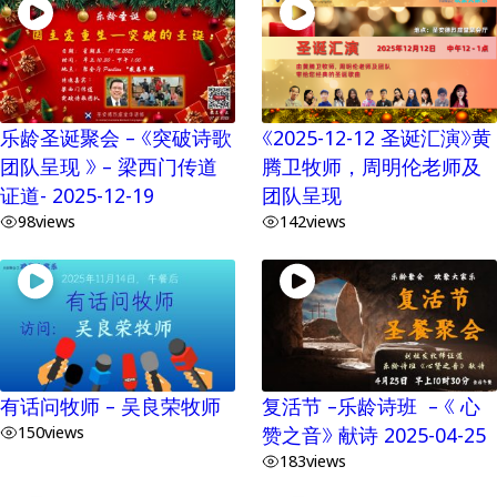
乐龄圣诞聚会 – 《突破诗歌
《2025-12-12 圣诞汇演》黄
团队呈现 》 – 梁西门传道
腾卫牧师，周明伦老师及
证道- 2025-12-19
团队呈现
98
views
142
views
有话问牧师 – 吴良荣牧师
复活节 –乐龄诗班 – 《 心
150
views
赞之音》 献诗 2025-04-25
183
views