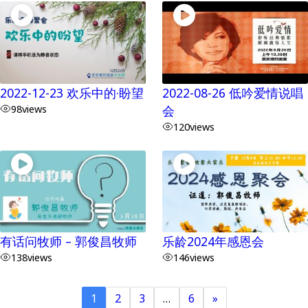
2022-12-23 欢乐中的·盼望
2022-08-26 低吟爱情说唱
98
views
会
120
views
有话问牧师 – 郭俊昌牧师
乐龄2024年感恩会
138
views
146
views
1
2
3
…
6
»