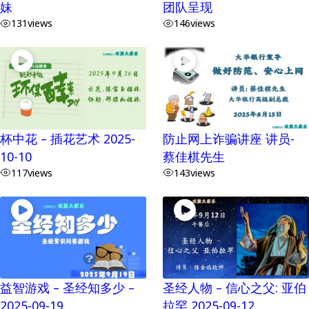
妹
团队呈现
131
views
146
views
杯中花 – 插花艺术 2025-
防止网上诈骗讲座 讲员-
10-10
蔡佳棋先生
117
views
143
views
益智游戏 – 圣经知多少 –
圣经人物 – 信心之父: 亚伯
2025-09-19
拉罕 2025-09-12