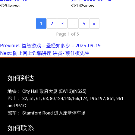
54
views
142
views
1
2
3
…
5
»
Page 1 of 5
Previous:
益智游戏 – 圣经知多少 – 2025-09-19
Post
Next:
防止网上诈骗讲座 讲员- 蔡佳棋先生
navigation
如何到达
地铁： City Hall 政府大厦 (EW13)(NS25)
巴士： 32, 51, 61, 63, 80,124,145,166,174, 195,197, 851, 961
and 961C
驾车： Stamford Road 进入座堂停车场
如何联系