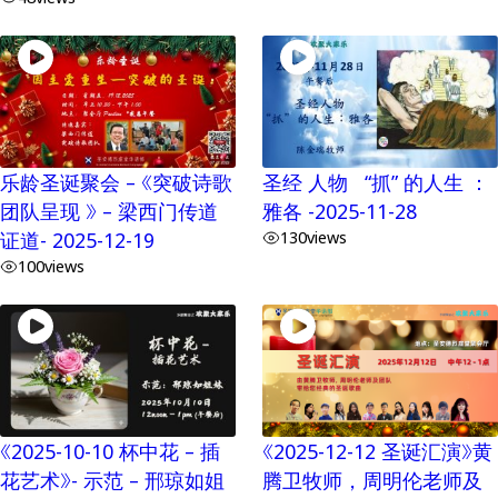
乐龄圣诞聚会 – 《突破诗歌
圣经 人物 “抓” 的人生 ：
团队呈现 》 – 梁西门传道
雅各 -2025-11-28
证道- 2025-12-19
130
views
100
views
《2025-10-10 杯中花 – 插
《2025-12-12 圣诞汇演》黄
花艺术》- 示范 – 邢琼如姐
腾卫牧师，周明伦老师及