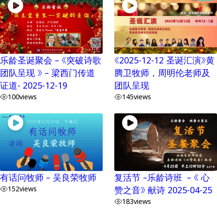
乐龄圣诞聚会 – 《突破诗歌
《2025-12-12 圣诞汇演》黄
团队呈现 》 – 梁西门传道
腾卫牧师，周明伦老师及
证道- 2025-12-19
团队呈现
100
views
145
views
有话问牧师 – 吴良荣牧师
复活节 –乐龄诗班 – 《 心
152
views
赞之音》 献诗 2025-04-25
183
views