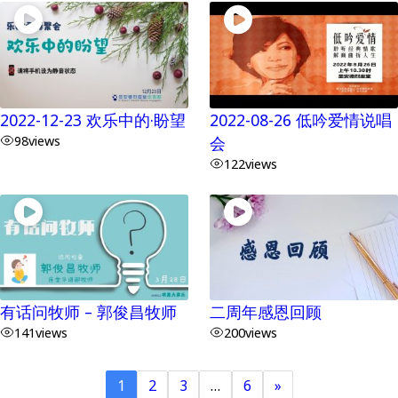
2022-12-23 欢乐中的·盼望
2022-08-26 低吟爱情说唱
98
views
会
122
views
有话问牧师 – 郭俊昌牧师
二周年感恩回顾
141
views
200
views
1
2
3
…
6
»