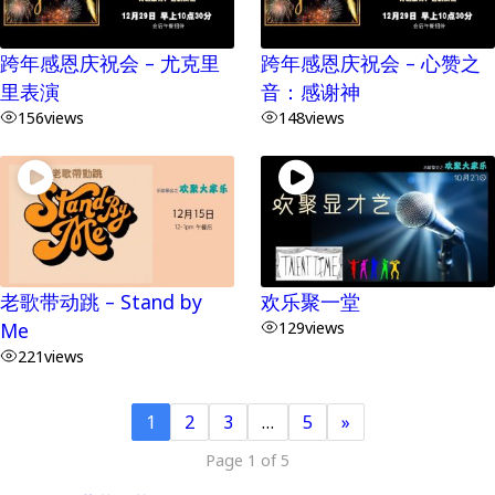
跨年感恩庆祝会 – 尤克里
跨年感恩庆祝会 – 心赞之
里表演
音：感谢神
156
views
148
views
老歌带动跳 – Stand by
欢乐聚一堂
Me
129
views
221
views
1
2
3
…
5
»
Page 1 of 5