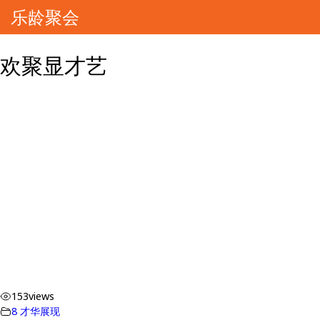
乐龄聚会
欢聚显才艺
153
views
8 才华展现