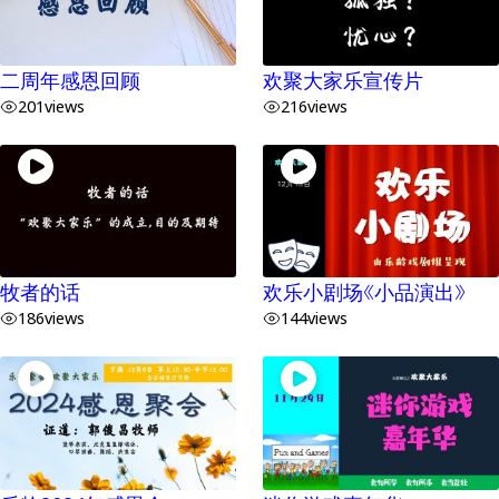
二周年感恩回顾
欢聚大家乐宣传片
201
views
216
views
牧者的话
欢乐小剧场《小品演出》
186
views
144
views