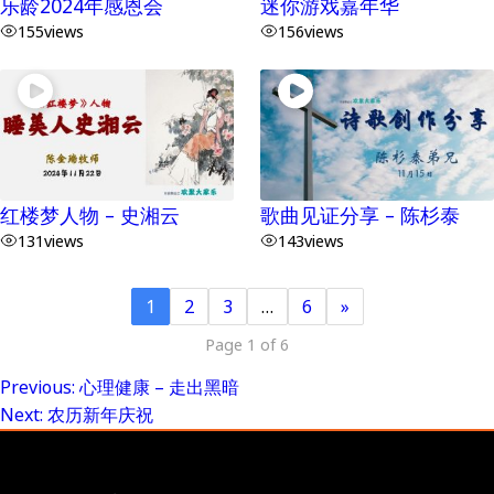
乐龄2024年感恩会
迷你游戏嘉年华
155
views
156
views
红楼梦人物 – 史湘云
歌曲见证分享 – 陈杉泰
131
views
143
views
1
2
3
…
6
»
Page 1 of 6
Previous:
心理健康 – 走出黑暗
Post
Next:
农历新年庆祝
navigation