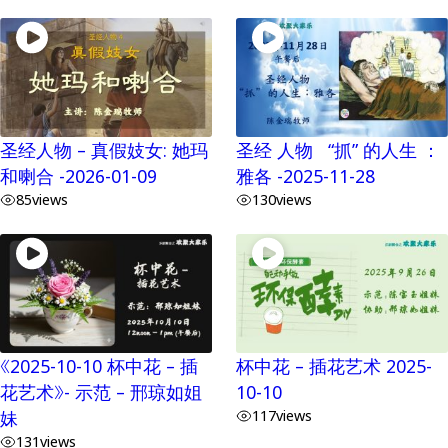
圣经人物 – 真假妓女: 她玛
圣经 人物 “抓” 的人生 ：
和喇合 -2026-01-09
雅各 -2025-11-28
85
views
130
views
《2025-10-10 杯中花 – 插
杯中花 – 插花艺术 2025-
花艺术》- 示范 – 邢琼如姐
10-10
妹
117
views
131
views