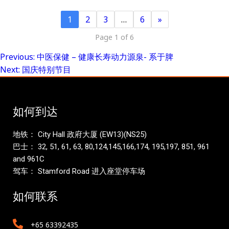
1
2
3
…
6
»
Page 1 of 6
Previous:
中医保健 – 健康长寿动力源泉- 系于脾
Post
Next:
国庆特别节目
navigation
如何到达
地铁： City Hall 政府大厦 (EW13)(NS25)
巴士： 32, 51, 61, 63, 80,124,145,166,174, 195,197, 851, 961
and 961C
驾车： Stamford Road 进入座堂停车场
如何联系
+65 63392435