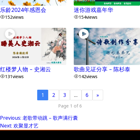
乐龄2024年感恩会
迷你游戏嘉年华
152
views
154
views
红楼梦人物 – 史湘云
歌曲见证分享 – 陈杉泰
131
views
142
views
1
2
3
…
6
»
Page 1 of 6
Previous:
老歌带动跳 – 歌声满行囊
Post
Next:
欢聚显才艺
navigation