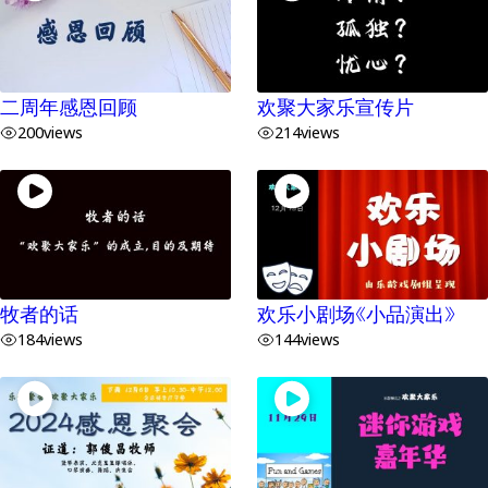
二周年感恩回顾
欢聚大家乐宣传片
200
views
214
views
牧者的话
欢乐小剧场《小品演出》
184
views
144
views