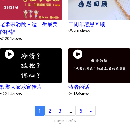
老歌带动跳 – 这一生最美
二周年感恩回顾
的祝福
200
views
204
views
欢聚大家乐宣传片
牧者的话
214
views
184
views
1
2
3
…
6
»
Page 1 of 6