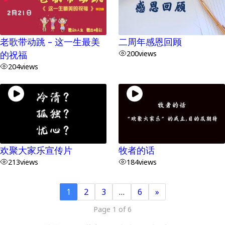
老歌带动跳 – 这一生最美
二周年感恩回顾
的祝福
200
views
204
views
欢聚大家乐宣传片
牧者的话
213
views
184
views
1
2
3
…
6
»
Page 1 of 6