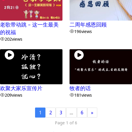
老歌带动跳 – 这一生最美
二周年感恩回顾
的祝福
196
views
202
views
欢聚大家乐宣传片
牧者的话
209
views
181
views
1
2
3
…
6
»
Page 1 of 6