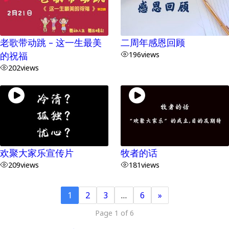
老歌带动跳 – 这一生最美
二周年感恩回顾
的祝福
196
views
202
views
欢聚大家乐宣传片
牧者的话
209
views
181
views
1
2
3
…
6
»
Page 1 of 6