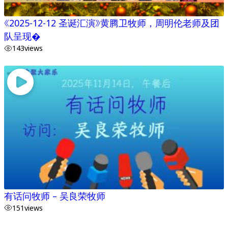
《2025-12-12 圣诞汇演》黄腾卫牧师，周明伦老师及团
队呈现�
143
views
有话问牧师 – 吴良荣牧师
151
views