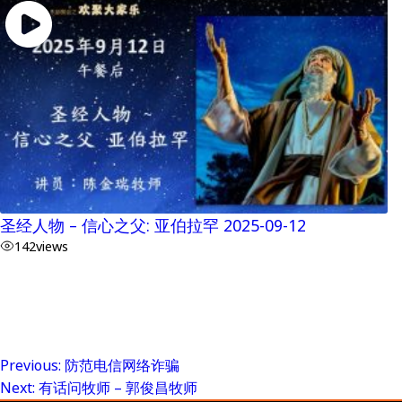
圣经人物 – 信心之父: 亚伯拉罕 2025-09-12
142
views
Previous:
防范电信网络诈骗
Post
Next:
有话问牧师 – 郭俊昌牧师