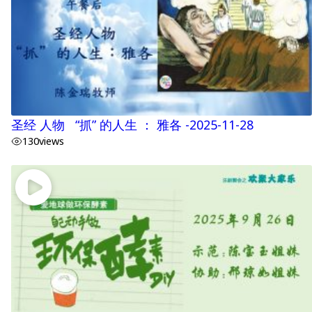
圣经 人物 “抓” 的人生 ： 雅各 -2025-11-28
130
views