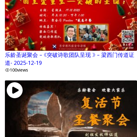
乐龄圣诞聚会 – 《突破诗歌团队呈现 》 – 梁西门传道证
道- 2025-12-19
100
views