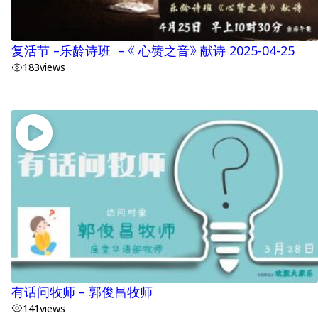
复活节 –乐龄诗班 – 《 心赞之音》 献诗 2025-04-25
183
views
有话问牧师 – 郭俊昌牧师
141
views