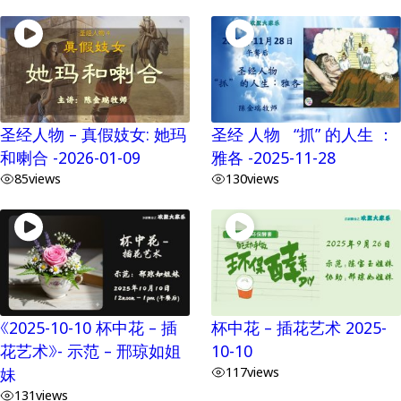
圣经人物 – 真假妓女: 她玛
圣经 人物 “抓” 的人生 ：
和喇合 -2026-01-09
雅各 -2025-11-28
85
views
130
views
《2025-10-10 杯中花 – 插
杯中花 – 插花艺术 2025-
花艺术》- 示范 – 邢琼如姐
10-10
妹
117
views
131
views